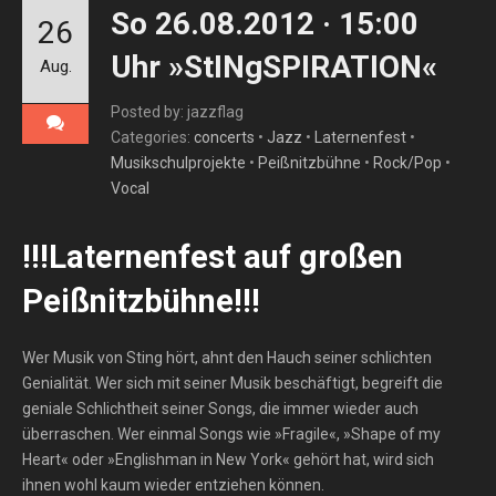
So 26.08.2012 · 15:00
26
Uhr »StINgSPIRATION«
Aug.
Posted by: jazzflag
Categories:
concerts
•
Jazz
•
Laternenfest
•
Musikschulprojekte
•
Peißnitzbühne
•
Rock/Pop
•
Vocal
!!!Laternenfest auf großen
Peißnitzbühne!!!
Wer Musik von Sting hört, ahnt den Hauch seiner schlichten
Genialität. Wer sich mit seiner Musik beschäftigt, begreift die
geniale Schlichtheit seiner Songs, die immer wieder auch
überraschen. Wer einmal Songs wie »Fragile«, »Shape of my
Heart« oder »Englishman in New York« gehört hat, wird sich
ihnen wohl kaum wieder entziehen können.