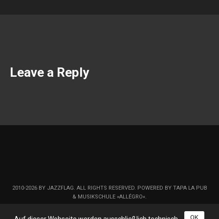
Leave a Reply
2010-2026 BY JAZZFLAG. ALL RIGHTS RESERVED. POWERED BY TAPA LA PUB
& MUSIKSCHULE »ALLÉGRO«.
OK
Auf dieser Webseite werden ausschließlich technisch