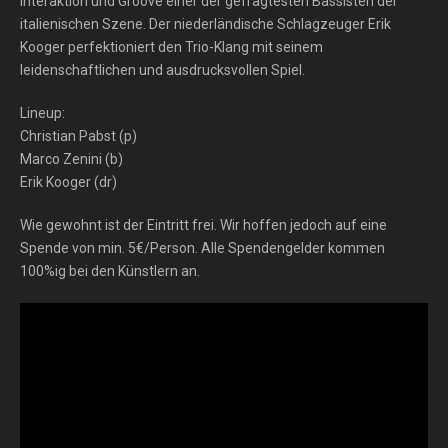
Interaktion und Groove einer der gefragtesten Bassisten der
italienischen Szene. Der niederländische Schlagzeuger Erik
Kooger perfektioniert den Trio-Klang mit seinem
leidenschaftlichen und ausdrucksvollen Spiel.
Lineup:
Christian Pabst (p)
Marco Zenini (b)
Erik Kooger (dr)
Wie gewohnt ist der Eintritt frei. Wir hoffen jedoch auf eine
Spende von min. 5€/Person. Alle Spendengelder kommen
100%ig bei den Künstlern an.