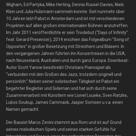
Wigham, Ed Partyka, Mike Herting, Dennis Russel-Davies, Niels
Klein und Julia Hülsmann sammeln konnte. Seit nunmehr über
10 Jahren lebt Pabst in Amsterdam und ist mit verschiedenen
Projekten auf allen großen internationalen Bühnen anzutreffen.
Im Jahr 2011 veröffentlichte er sein Triodebut (“Days of Infinity”
feat. Gerard Presencer), 2014 erschien das Folgealbum “Song of
Opposites” in großer Besetzung mit Streichern und Bläsern. In
den vergangenen Jahren führten ihn Konzertreisen in die USA,
nach Neuseeland, Australien und durch ganz Europa. Downbeat-
Autor Scott Yanow beschreibt Christians Pianospiel als
“verbunden mit den Großen des Jazz, trotzdem originell und
persönlich.” Neben seiner solistischen Tätigkeit ist Pabst ein
begehrter Begleiter und Sideman und hat sich durch seine
Zusammenarbeit mit Künstlern wie Lionel Loueke, Sven Ratzke,
Lubos Soukup, James Cammack, Jasper Somsen u.v.a. einen
Namen gemacht.
Der Bassist Marco Zenini stammt aus Rom und ist auf Grund
seines melodischen Spiels und seines starken Gefühls für