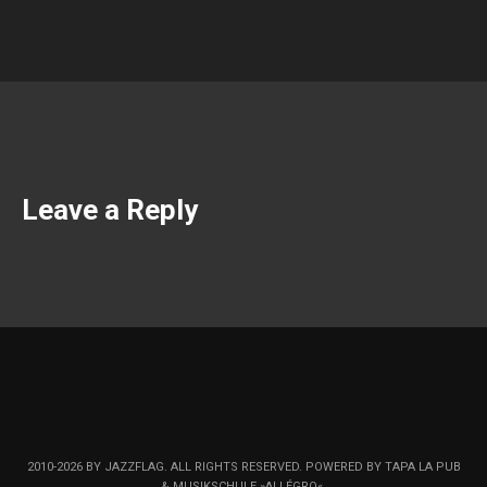
Leave a Reply
2010-2026 BY JAZZFLAG. ALL RIGHTS RESERVED. POWERED BY TAPA LA PUB
& MUSIKSCHULE »ALLÉGRO«.