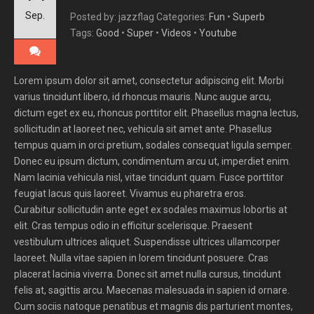
Sep.
Posted by: jazzflag
Categories:
Fun
•
Superb
Tags:
Good
•
Super
•
Videos
•
Youtube
Lorem ipsum dolor sit amet, consectetur adipiscing elit. Morbi
varius tincidunt libero, id rhoncus mauris. Nunc augue arcu,
dictum eget ex eu, rhoncus porttitor elit. Phasellus magna lectus,
sollicitudin at laoreet nec, vehicula sit amet ante. Phasellus
tempus quam in orci pretium, sodales consequat ligula semper.
Donec eu ipsum dictum, condimentum arcu ut, imperdiet enim.
Nam lacinia vehicula nisl, vitae tincidunt quam. Fusce porttitor
feugiat lacus quis laoreet. Vivamus eu pharetra eros.
Curabitur sollicitudin ante eget ex sodales maximus lobortis at
elit. Cras tempus odio in efficitur scelerisque. Praesent
vestibulum ultrices aliquet. Suspendisse ultrices ullamcorper
laoreet. Nulla vitae sapien in lorem tincidunt posuere. Cras
placerat lacinia viverra. Donec sit amet nulla cursus, tincidunt
felis at, sagittis arcu. Maecenas malesuada in sapien id ornare.
Cum sociis natoque penatibus et magnis dis parturient montes,