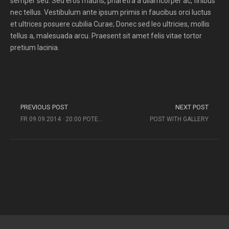
semper sed. Sed eros mauris, pharetra a ullamcorper ac, finibus
nec tellus. Vestibulum ante ipsum primis in faucibus orci luctus
et ultrices posuere cubilia Curae; Donec sed leo ultricies, mollis
tellus a, malesuada arcu. Praesent sit amet felis vitae tortor
pretium lacinia.
PREVIOUS POST
NEXT POST
FR 09.09.2014 · 20:00 POTEMKIN JAZZ JAM (USA)
POST WITH GALLERY