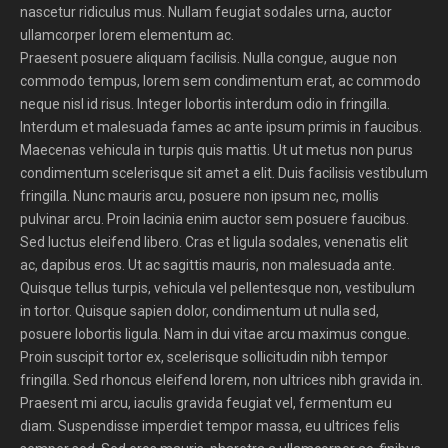
nascetur ridiculus mus. Nullam feugiat sodales urna, auctor
ullamcorper lorem elementum ac.
Praesent posuere aliquam facilisis. Nulla congue, augue non
commodo tempus, lorem sem condimentum erat, ac commodo
neque nisl id risus. Integer lobortis interdum odio in fringilla.
Interdum et malesuada fames ac ante ipsum primis in faucibus.
Maecenas vehicula in turpis quis mattis. Ut ut metus non purus
condimentum scelerisque sit amet a elit. Duis facilisis vestibulum
fringilla. Nunc mauris arcu, posuere non ipsum nec, mollis
pulvinar arcu. Proin lacinia enim auctor sem posuere faucibus.
Sed luctus eleifend libero. Cras et ligula sodales, venenatis elit
ac, dapibus eros. Ut ac sagittis mauris, non malesuada ante.
Quisque tellus turpis, vehicula vel pellentesque non, vestibulum
in tortor. Quisque sapien dolor, condimentum ut nulla sed,
posuere lobortis ligula. Nam in dui vitae arcu maximus congue.
Proin suscipit tortor ex, scelerisque sollicitudin nibh tempor
fringilla. Sed rhoncus eleifend lorem, non ultrices nibh gravida in.
Praesent mi arcu, iaculis gravida feugiat vel, fermentum eu
diam. Suspendisse imperdiet tempor massa, eu ultrices felis