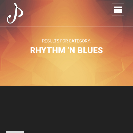
RESULTS FOR CATEGORY:
RHYTHM ’N BLUES