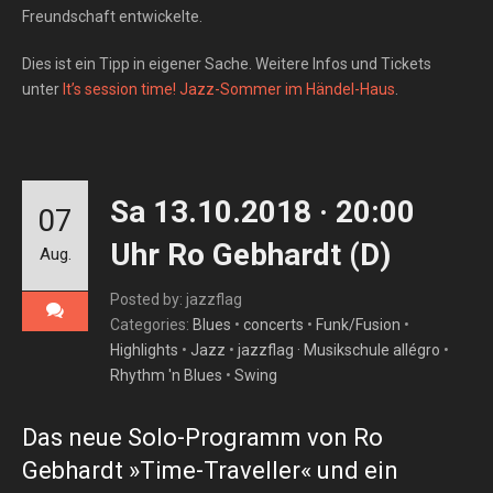
Freundschaft entwickelte.
Dies ist ein Tipp in eigener Sache. Weitere Infos und Tickets
unter
It’s session time! Jazz-Sommer im Händel-Haus
.
Sa 13.10.2018 · 20:00
07
Uhr Ro Gebhardt (D)
Aug.
Posted by: jazzflag
Categories:
Blues
•
concerts
•
Funk/Fusion
•
Highlights
•
Jazz
•
jazzflag · Musikschule allégro
•
Rhythm 'n Blues
•
Swing
Das neue Solo-Programm von Ro
Gebhardt »Time-Traveller« und ein