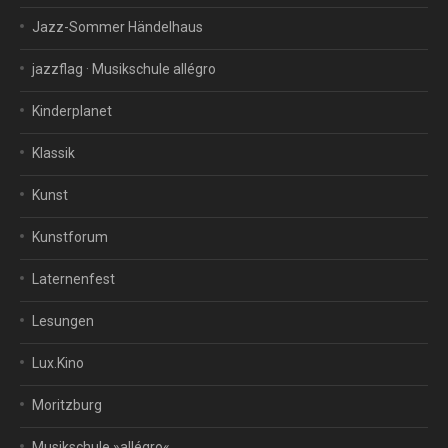
Jazz-Sommer Händelhaus
jazzflag · Musikschule allégro
Kinderplanet
Klassik
Kunst
Kunstforum
Laternenfest
Lesungen
Lux.Kino
Moritzburg
Musikschule »allégro«