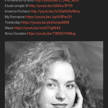
Primavera Porteno
http://youtu.be/5_UWiy_Acrs
Etude simple VI
http://youtu.be/xlXXeu7iPY0
Invierno Porteno
http://youtu.be/3cV0zHLRst8my
My Romance
https://youtu.be/JcpVt3PerQY
Yesterday
https://youtu.be/y6zfsmpsM58
Wave
https://youtu.be/cns0Tfg06X4
Anos Dorados
https://youtu.be/TW505Yt5Mvg