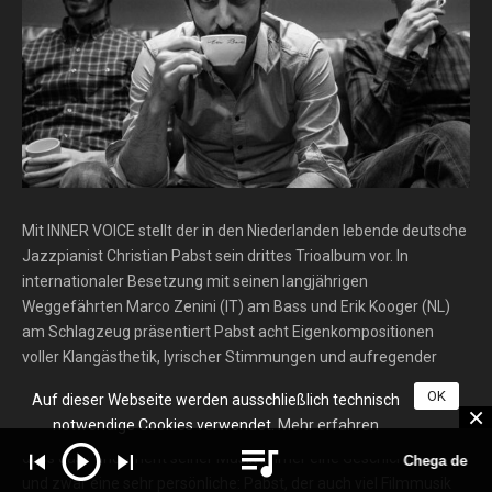
Mit INNER VOICE stellt der in den Niederlanden lebende deutsche
Jazzpianist Christian Pabst sein drittes Trioalbum vor. In
internationaler Besetzung mit seinen langjährigen
Weggefährten Marco Zenini (IT) am Bass und Erik Kooger (NL)
am Schlagzeug präsentiert Pabst acht Eigenkompositionen
voller Klangästhetik, lyrischer Stimmungen und aufregender
Improvisationen. Wenn in der Presse über ihn berichtet wird,
OK
Auf dieser Webseite werden ausschließlich technisch
fallen immer wieder Bezeichnungen wie „Poet am Piano“ oder
notwendige Cookies verwendet.
Mehr erfahren
„lyrischer Musiker der Extraklasse“. Ein Grund hierfür mag sein,
dass das Fundament seiner Musik immer eine Geschichte ist,
Chega de Saudade (No M
und zwar eine sehr persönliche: Pabst, der auch viel Filmmusik