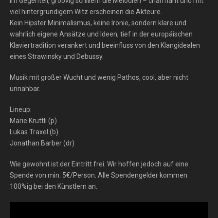
Im Gegenteil, groovig schillern die Melodien – charmant und mit
viel hintergründigem Witz erscheinen die Akteure.
Kein Hipster Minimalismus, keine Ironie, sondern klare und
wahrlich eigene Ansätze und Ideen, tief in der europäischen
Klaviertradition verankert und beeinfluss von den Klangidealen
eines Strawinsky und Debussy.
Musik mit großer Wucht und wenig Pathos, cool, aber nicht
unnahbar.
Lineup:
Marie Kruttli (p)
Lukas Traxel (b)
Jonathan Barber (dr)
Wie gewohnt ist der Eintritt frei. Wir hoffen jedoch auf eine
Spende von min. 5€/Person. Alle Spendengelder kommen
100%ig bei den Künstlern an.