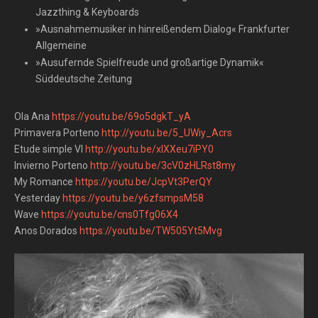
Jazzthing & Keyboards
»Ausnahmemusiker in hinreißendem Dialog« Frankfurter
Allgemeine
»Ausufernde Spielfreude und großartige Dynamik«
Süddeutsche Zeitung
Ola Ana
https://youtu.be/69o5dgkT_yA
Primavera Porteno
http://youtu.be/5_UWiy_Acrs
Etude simple VI
http://youtu.be/xlXXeu7iPY0
Invierno Porteno
http://youtu.be/3cV0zHLRst8my
My Romance
https://youtu.be/JcpVt3PerQY
Yesterday
https://youtu.be/y6zfsmpsM58
Wave
https://youtu.be/cns0Tfg06X4
Anos Dorados
https://youtu.be/TW505Yt5Mvg