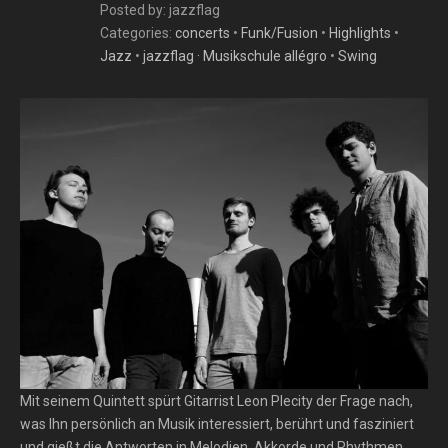
Posted by: jazzflag
Categories:
concerts
•
Funk/Fusion
•
Highlights
•
Jazz
•
jazzflag · Musikschule allégro
•
Swing
Mit seinem Quintett spürt Gitarrist Leon Plecity der Frage nach,
was Ihn persönlich an Musik interessiert, berührt und fasziniert
und gießt die Antworten in Melodien, Akkorde und Rhythmen.