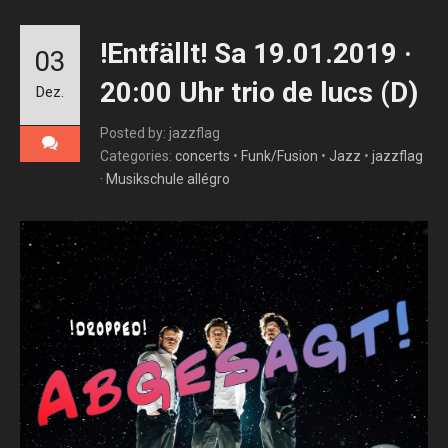
!Entfällt! Sa 19.01.2019 ·
03
20:00 Uhr trio de lucs (D)
Dez.
Posted by: jazzflag
Categories:
concerts
•
Funk/Fusion
•
Jazz
•
jazzflag
· Musikschule allégro