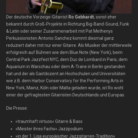
Der deutsche Vorzeige-Gitarrist
Ro Gebhardt
, sonst eher
bekannt durch Groß-Projekte in Richtung Big-Band-Sound, Funk
& Latin oder seiner Zusammenarbeit mit Pat Methenys
Perkussionisten Antonio Sanchez kommt diesmal ganz
reduziert daher mit nur einer Gitarre. Als Musiker der mittlerweile
erfolgreich auf Bühnen wie dem Blue Note (New York), beim
Central Park Jazzfest NYC, dem Duc de Lombard in Paris, dem
Aquarium in Warschau oder dem A-Trane in Berlin gestanden
hat und der als Gastdozent an Hochschulen und Universitäten
wie z.B. dem Harbor Conservatory for the Performing Arts in
New York, Mainz, Köln oder Malta geladen wurde, ist Ro wohl
einer der gefragtesten Gitarristen Deutschlands und Europas.
Die Presse:
»traumhaft virtuos« Gitarre & Bass
»Meister ihres Fachs« Jazzpodium
»in der 1. Liga europäischer Jazzgitarren-Tradition«