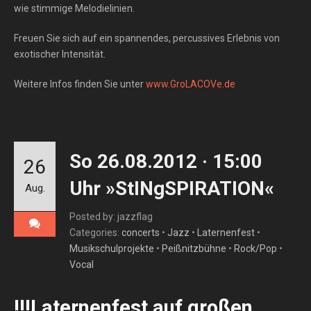
wie stimmige Melodielinien.
Freuen Sie sich auf ein spannendes, percussives Erlebnis von
exotischer Intensität.
Weitere Infos finden Sie unter
www.GroLACOVe.de
So 26.08.2012 · 15:00
26
Uhr »StINgSPIRATION«
Aug.
Posted by: jazzflag
Categories:
concerts
•
Jazz
•
Laternenfest
•
Musikschulprojekte
•
Peißnitzbühne
•
Rock/Pop
•
Vocal
!!!Laternenfest auf großen