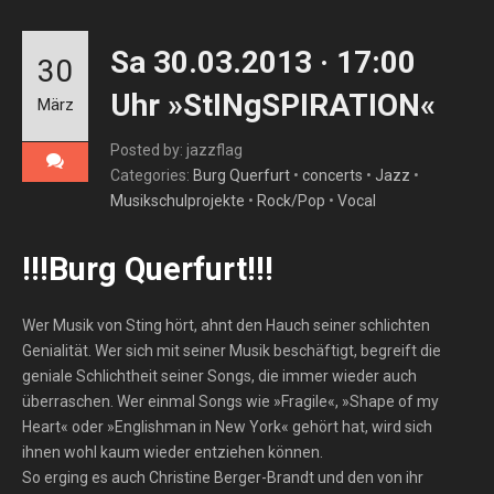
Sa 30.03.2013 · 17:00
30
Uhr »StINgSPIRATION«
März
Posted by: jazzflag
Categories:
Burg Querfurt
•
concerts
•
Jazz
•
Musikschulprojekte
•
Rock/Pop
•
Vocal
!!!Burg Querfurt!!!
Wer Musik von Sting hört, ahnt den Hauch seiner schlichten
Genialität. Wer sich mit seiner Musik beschäftigt, begreift die
geniale Schlichtheit seiner Songs, die immer wieder auch
überraschen. Wer einmal Songs wie »Fragile«, »Shape of my
Heart« oder »Englishman in New York« gehört hat, wird sich
ihnen wohl kaum wieder entziehen können.
So erging es auch Christine Berger-Brandt und den von ihr