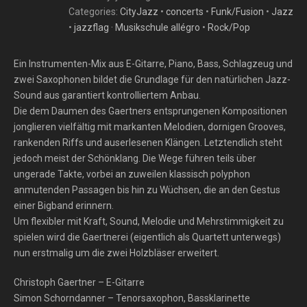
Categories:
CityJazz
•
concerts
•
Funk/Fusion
•
Jazz
•
jazzflag · Musikschule allégro
•
Rock/Pop
Ein Instrumenten-Mix aus E-Gitarre, Piano, Bass, Schlagzeug und
zwei Saxophonen bildet die Grundlage für den natürlichen Jazz-
Sound aus garantiert kontrolliertem Anbau.
Die dem Daumen des Gaertners entsprungenen Kompositionen
jonglieren vielfältig mit markanten Melodien, dornigen Grooves,
rankenden Riffs und auserlesenen Klängen. Letztendlich steht
jedoch meist der Schönklang. Die Wege führen teils über
ungerade Takte, vorbei an zuweilen klassisch polyphon
anmutenden Passagen bis hin zu Wüchsen, die an den Gestus
einer Bigband erinnern.
Um flexibler mit Kraft, Sound, Melodie und Mehrstimmigkeit zu
spielen wird die Gaertnerei (eigentlich als Quartett unterwegs)
nun erstmalig um die zwei Holzbläser erweitert.
Christoph Gaertner – E-Gitarre
Simon Schorndanner – Tenorsaxophon, Bassklarinette