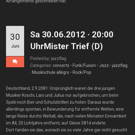
Arrangements geschrieben hat.
Sa 30.06.2012 · 20:00
30
UhrMister Trief (D)
Juni
Posted by: jazzflag
Categories:
concerts
•
Funk/Fusion
•
Jazz
•
jazzflag
· Musikschule allégro
•
Rock/Pop
Deutschland, 2.9.2081: Ursprünglich waren die drei jungen
Musiker Koschi, Lars und Julius nur aufgebrochen, um beim
Späti noch Bier und Schutzbrillen zu holen. Daraus wurde
allerdings spontan, in Bewunderung für entfernte Welten, eine
lange Reise durchs Weltall, die, nach vielen Monaten Einsamkeit
im All, 20 Lichtjahre entfernt, auf Gliese 581d endete.
Dort fanden sie das, wonach sie so viele Jahre gar nicht gesucht