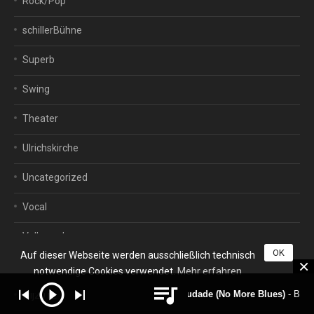
Rock/Pop
schillerBühne
Superb
Swing
Theater
Ulrichskirche
Uncategorized
Vocal
Vollmond
OK
Auf dieser Webseite werden ausschließlich technisch
Weltmusik
notwendige Cookies verwendet.
Mehr erfahren
Chega de Saudade (No More Blues)
- BOSSAria (D
wij2012