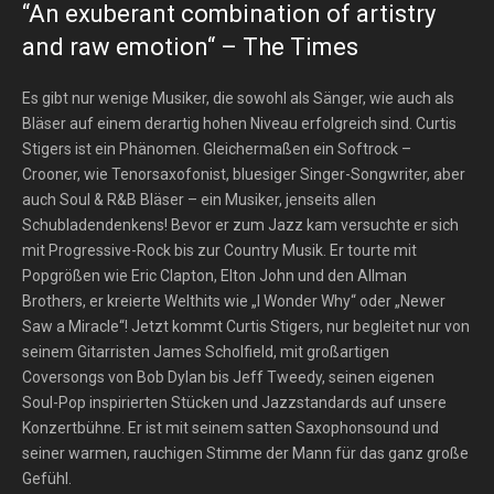
“An exuberant combination of artistry
and raw emotion“ – The Times
Es gibt nur wenige Musiker, die sowohl als Sänger, wie auch als
Bläser auf einem derartig hohen Niveau erfolgreich sind. Curtis
Stigers ist ein Phänomen. Gleichermaßen ein Softrock –
Crooner, wie Tenorsaxofonist, bluesiger Singer-Songwriter, aber
auch Soul & R&B Bläser – ein Musiker, jenseits allen
Schubladendenkens! Bevor er zum Jazz kam versuchte er sich
mit Progressive-Rock bis zur Country Musik. Er tourte mit
Popgrößen wie Eric Clapton, Elton John und den Allman
Brothers, er kreierte Welthits wie „I Wonder Why“ oder „Newer
Saw a Miracle“! Jetzt kommt Curtis Stigers, nur begleitet nur von
seinem Gitarristen James Scholfield, mit großartigen
Coversongs von Bob Dylan bis Jeff Tweedy, seinen eigenen
Soul-Pop inspirierten Stücken und Jazzstandards auf unsere
Konzertbühne. Er ist mit seinem satten Saxophonsound und
seiner warmen, rauchigen Stimme der Mann für das ganz große
Gefühl.