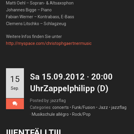
Matti Oehl – Sopran- & Altsaxophon
Johannes Bigge – Piano
Fabian Werner – Kontrabass, E-Bass
Clemens Litschko – Schlagzeug
Weitere Infos finden Sie unter
http://myspace.com/christophgaertnermusic
Sa 15.09.2012 · 20:00
15
UhrZappelphilipp (D)
Sep.
Posted by: jazzflag
Categories:
concerts
•
Funk/Fusion
•
Jazz
•
jazzflag
· Musikschule allégro
•
Rock/Pop
!!!ENTFÄLLT!!!